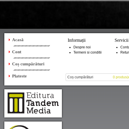
Acasă
Informații
Servicii
Despre noi
Conta
Cont
Termeni si conditii
Retur
Coș cumpărături
Plateste
Coș cumpărături
0 produs(