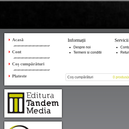
Acasă
Informații
Servicii
Despre noi
Conta
Cont
Termeni si conditii
Retur
Coș cumpărături
Plateste
Coș cumpărături
0 produs(